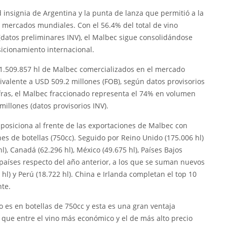
insignia de Argentina y la punta de lanza que permitió a la
os mercados mundiales. Con el 56.4% del total de vino
datos preliminares INV), el Malbec sigue consolidándose
icionamiento internacional.
 1.509.857 hl de Malbec comercializados en el mercado
ivalente a USD 509.2 millones (FOB), según datos provisorios
 cifras, el Malbec fraccionado representa el 74% en volumen
millones (datos provisorios INV).
 posiciona al frente de las exportaciones de Malbec con
nes de botellas (750cc). Seguido por Reino Unido (175.006 hl)
hl), Canadá (62.296 hl), México (49.675 hl), Países Bajos
 países respecto del año anterior, a los que se suman nuevos
l) y Perú (18.722 hl). China e Irlanda completan el top 10
nte.
 es en botellas de 750cc y esta es una gran ventaja
a que entre el vino más económico y el de más alto precio