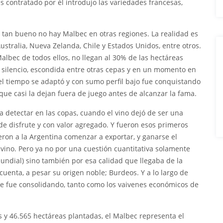
s contratado por él introdujo las variedades francesas,
tan bueno no hay Malbec en otras regiones. La realidad es
stralia, Nueva Zelanda, Chile y Estados Unidos, entre otros.
lbec de todos ellos, no llegan al 30% de las hectáreas
en silencio, escondida entre otras cepas y en un momento en
 el tiempo se adaptó y con sumo perfil bajo fue conquistando
 que casi la dejan fuera de juego antes de alcanzar la fama.
 detectar en las copas, cuando el vino dejó de ser una
e disfrute y con valor agregado. Y fueron esos primeros
eron a la Argentina comenzar a exportar, y ganarse el
vino. Pero ya no por una cuestión cuantitativa solamente
undial) sino también por esa calidad que llegaba de la
uenta, a pesar su origen noble; Burdeos. Y a lo largo de
s de fue consolidando, tanto como los vaivenes económicos de
s y 46.565 hectáreas plantadas, el Malbec representa el