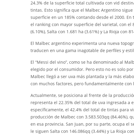
24.3% de la superficie total cultivada con vid desti
tintas. Esto significa que el Malbec Argentino sigu
superficie en un 185% contando desde el 2000. En 
el ranking con mayor superficie del varietal, con e
(6.10%), Salta con 1.681 ha (3.61%) y La Rioja con 81
El Malbec argentino experimenta una nueva topogra
traducen en una gama inagotable de perfiles y estil
El “Messi del vino”, como se ha denominado al Malbe
elegido por el consumidor. Pero esto no es solo por 
Malbec llegó a ser uva más plantada y la más elabo
con muchos factores, pero fundamentalmente con la
Actualmente, se posiciona al frente de la producción
representa el 22.35% del total de uva ingresada a 
específicamente, el 42.4% del total de tintas para 
producción de Malbec con 3.583.503qq (84.46%), que
en esa provincia. San Juan, por su parte, ocupa el
le siguen Salta con 146.086qq (3.44%) y La Rioja co