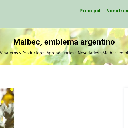
Principal
Nosotro
Malbec, emblema argentino
Viñateros y Productores Agropecuarios
›
Novedades
›
Malbec, emb