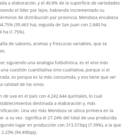
nada a elaboración, y el 40.8% de la superficie de variedades
e siendo el líder por lejos, habiendo incrementado su
términos de distribución por provincia, Mendoza encabeza
l 84.75% (39.463 ha), seguida de San Juan con 2.840 ha
4 ha (1.75%).
fía de sabores, aromas y frescuras variables, que se
os.
c siguiendo una analogía futbolística, es el vino más
una cuestión cuantitativa sino cualitativa, porque si el
rada, es porque es la más consumida, y eso tiene que ver
 calidad de los vinos.
 de uva en el país con 4.242.644 quintales, lo cual
establecimientos destinada a elaboración y, más
vinificación. Una vez más Mendoza se ubica primera en la
 -a su vez- significa el 27.24% del total de uva producida
 segundo lugar en producción con 313.573qq (7.39%), a la que
n 2.23% (94.490qq).