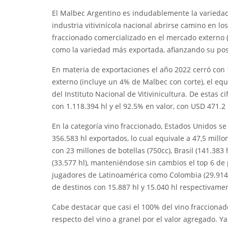
El Malbec Argentino es indudablemente la variedad 
industria vitivinícola nacional abrirse camino en l
fraccionado comercializado en el mercado externo (
como la variedad más exportada, afianzando su pos
En materia de exportaciones el año 2022 cerró con
externo (incluye un 4% de Malbec con corte), el equ
del Instituto Nacional de Vitivinicultura. De estas
con 1.118.394 hl y el 92.5% en valor, con USD 471.2 
En la categoría vino fraccionado, Estados Unidos se
356.583 hl exportados, lo cual equivale a 47,5 millo
con 23 millones de botellas (750cc), Brasil (141.383 
(33.577 hl), manteniéndose sin cambios el top 6 de
jugadores de Latinoamérica como Colombia (29.914 h
de destinos con 15.887 hl y 15.040 hl respectivame
Cabe destacar que casi el 100% del vino fraccionado
respecto del vino a granel por el valor agregado. Y