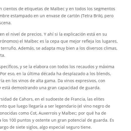
n cientos de etiquetas de Malbec y en todos los segmentos
 nombre estampado en un envase de cartón (Tetra Brik), pero
scena.
 el nivel de precios. Y ahí si la explicación está en su
rónomos) el Malbec es la cepa que mejor refleja los lugares,
 terruño. Además, se adapta muy bien a los diversos climas,
ta.
ecíficos, y se la elabora con todos los recaudos y máxima
 Por eso, en la última década ha desplazado a los blends,
ría en los vinos de alta gama. Da vinos expresivos, con
 y está demostrando una gran capacidad de guarda.
sidad de Cahors, en el sudoeste de Francia, las elites
nto que luego llegaría a ser legendario (el vino negro de
conocidas como Cot, Auxerrois y Malbec; por qué ha de
 los 100 puntos y ostente un gran potencial de guarda. Es
argo de siete siglos, algo especial seguro tiene.