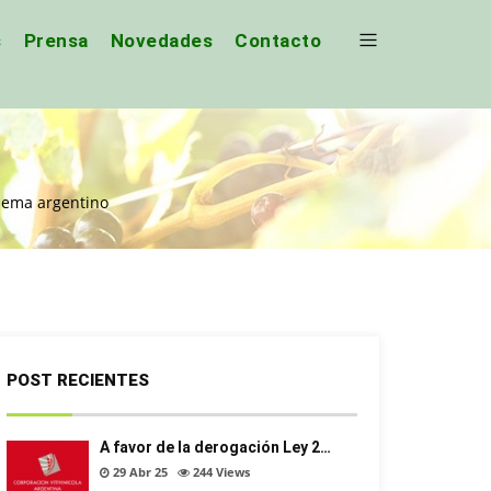
s
Prensa
Novedades
Contacto
lema argentino
POST RECIENTES
A favor de la derogación Ley 2…
29 Abr 25
244
Views