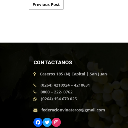
Post navigation
Previous Post
CONTACTANOS
Caseros 185 (N) Capital | San Juan
(0264) 4210924 – 4210631
0800 – 222- 0762
(0264) 154 670 025
federacionvinateros@gmail.com