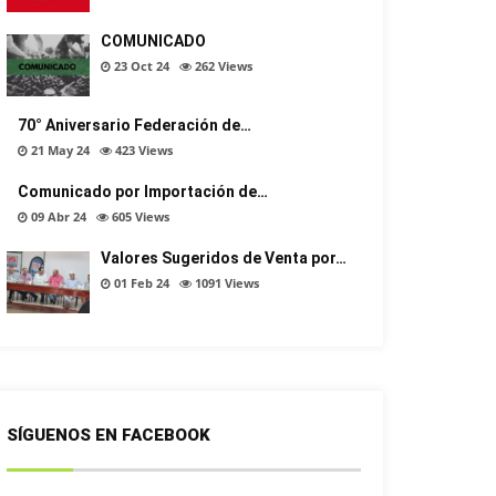
COMUNICADO
23 Oct 24
262
Views
70° Aniversario Federación de…
21 May 24
423
Views
Comunicado por Importación de…
09 Abr 24
605
Views
Valores Sugeridos de Venta por…
01 Feb 24
1091
Views
SÍGUENOS EN FACEBOOK