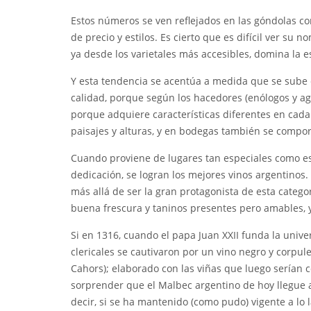
Estos números se ven reflejados en las góndolas co
de precio y estilos. Es cierto que es difícil ver su
ya desde los varietales más accesibles, domina la e
Y esta tendencia se acentúa a medida que se sube en
calidad, porque según los hacedores (enólogos y ag
porque adquiere características diferentes en cada
paisajes y alturas, y en bodegas también se compor
Cuando proviene de lugares tan especiales como esp
dedicación, se logran los mejores vinos argentinos.
más allá de ser la gran protagonista de esta catego
buena frescura y taninos presentes pero amables,
Si en 1316, cuando el papa Juan XXII funda la univer
clericales se cautivaron por un vino negro y corpule
Cahors); elaborado con las viñas que luego serían 
sorprender que el Malbec argentino de hoy llegue a
decir, si se ha mantenido (como pudo) vigente a lo l