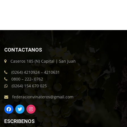
CONTACTANOS
Caseros 185 (N) Capital | San Juan
(0264) 4210924 – 4210631
0800 – 222- 0762
(0264) 154 670 025
federacionvinateros@gmail.com
ESCRIBENOS