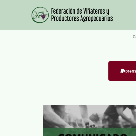
C
pren