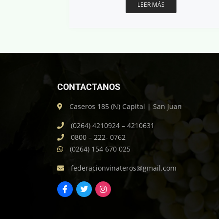
LEER MÁS
CONTACTANOS
Caseros 185 (N) Capital | San Juan
(0264) 4210924 – 4210631
0800 – 222- 0762
(0264) 154 670 025
federacionvinateros@gmail.com